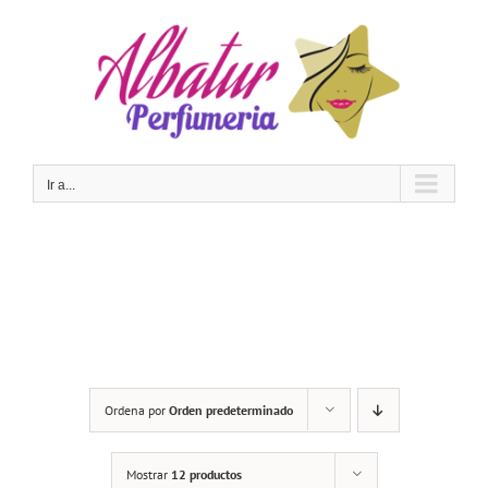
Saltar
al
contenido
Ir a...
Ordena por
Orden predeterminado
Mostrar
12 productos