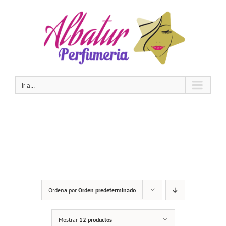
Saltar
al
contenido
Ir a...
Ordena por
Orden predeterminado
Mostrar
12 productos