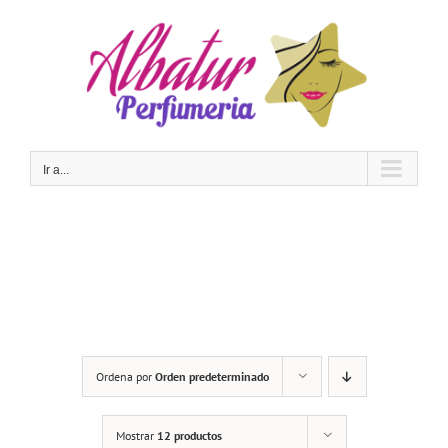
Saltar
al
contenido
Ir a...
Ordena por
Orden predeterminado
Mostrar
12 productos