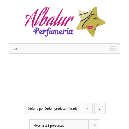
Saltar
al
contenido
Ir a...
Ordena por
Orden predeterminado
Mostrar
12 productos