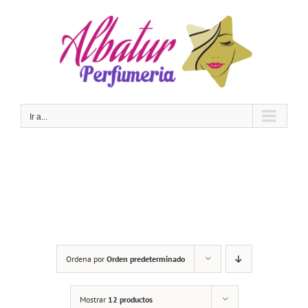
Saltar
al
contenido
Ir a...
Ordena por
Orden predeterminado
Mostrar
12 productos