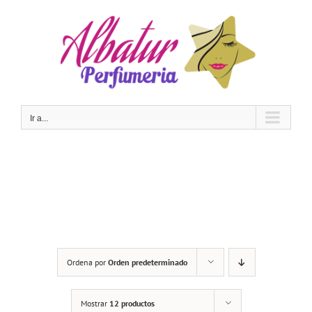
Saltar
al
contenido
Ir a...
Ordena por
Orden predeterminado
Mostrar
12 productos