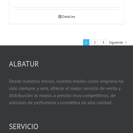
Detalles
1
2
3
Siguiente
ALBATUR
Desde nuestros inicios, nuestra misión como empresa ha
sido siempre, y será, ofrecer el mejor servicio de venta y
distribución al mayor, a precios muy competitivos, de
artículos de perfumería y cosmética de alta calidad.
SERVICIO