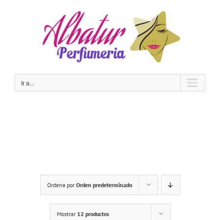
Saltar
al
contenido
Ir a...
Ordena por
Orden predeterminado
Mostrar
12 productos