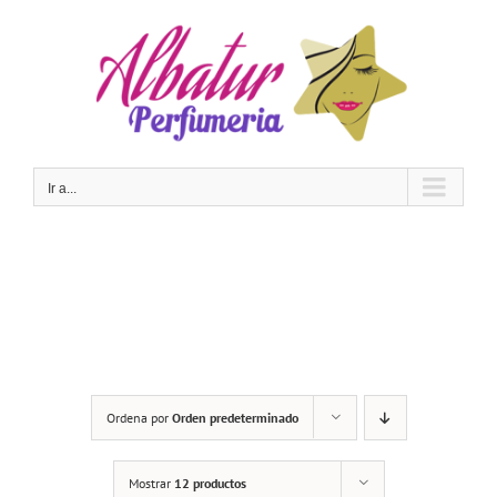
Saltar
al
contenido
Ir a...
Ordena por
Orden predeterminado
Mostrar
12 productos