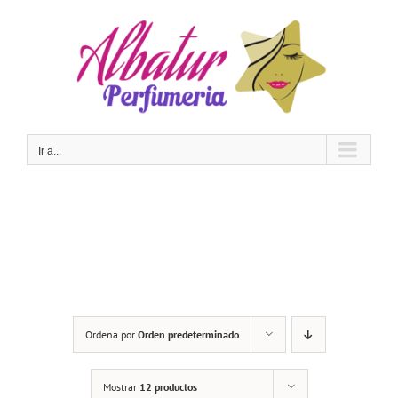
Saltar
al
contenido
Ir a...
Ordena por
Orden predeterminado
Mostrar
12 productos