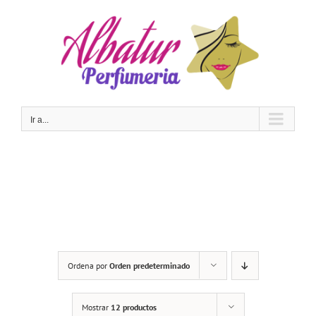
Saltar
al
contenido
Ir a...
Ordena por
Orden predeterminado
Mostrar
12 productos