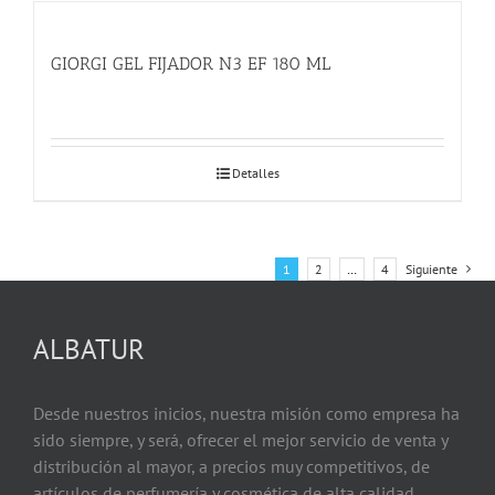
GIORGI GEL FIJADOR N3 EF 180 ML
Detalles
1
2
…
4
Siguiente
ALBATUR
Desde nuestros inicios, nuestra misión como empresa ha
sido siempre, y será, ofrecer el mejor servicio de venta y
distribución al mayor, a precios muy competitivos, de
artículos de perfumería y cosmética de alta calidad.