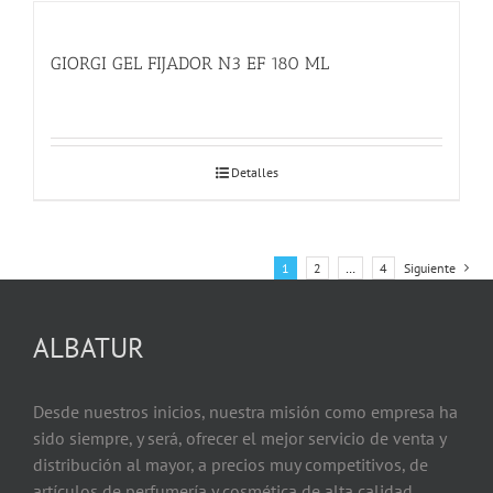
GIORGI GEL FIJADOR N3 EF 180 ML
Detalles
1
2
…
4
Siguiente
ALBATUR
Desde nuestros inicios, nuestra misión como empresa ha
sido siempre, y será, ofrecer el mejor servicio de venta y
distribución al mayor, a precios muy competitivos, de
artículos de perfumería y cosmética de alta calidad.