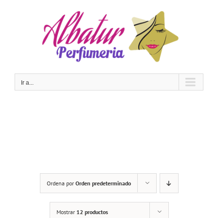
Saltar
al
contenido
Ir a...
Ordena por
Orden predeterminado
Mostrar
12 productos