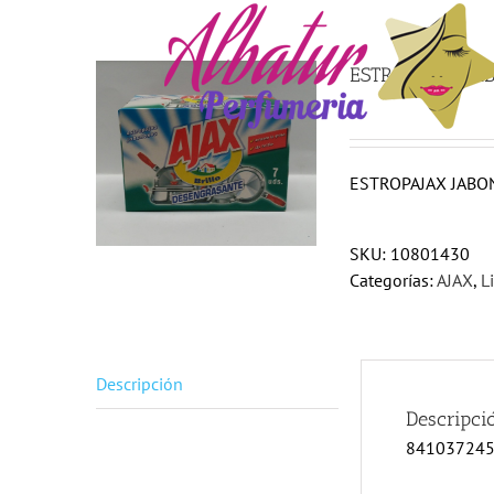
Saltar
al
contenido
ESTROPAJAX JA
ESTROPAJAX JAB
SKU:
10801430
Categorías:
AJAX
,
L
Descripción
Descripci
84103724