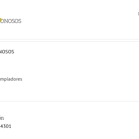
BONOSOS
ONOSOS
impiadores
ón
54301