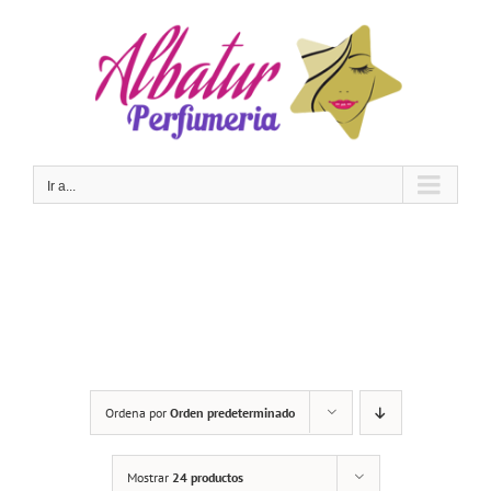
Saltar
al
contenido
Ir a...
Ordena por
Orden predeterminado
Mostrar
24 productos