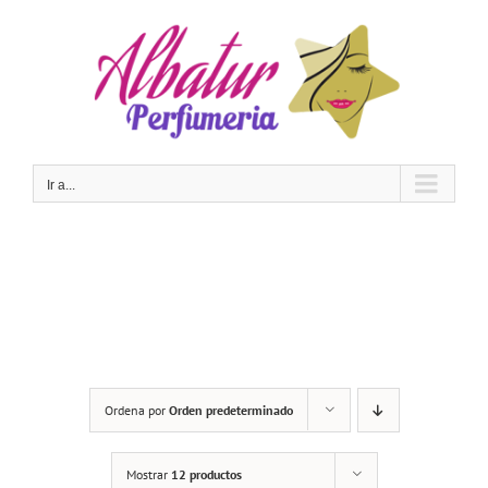
Saltar
al
contenido
Ir a...
Ordena por
Orden predeterminado
Mostrar
12 productos